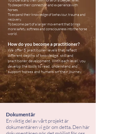
To understand their own horse on a deeper level.
To deepen their connection and experience with
horses.
To expand their knowledge of behaviour, trauma and
recovery.
To become part of a larger movement that brings
more safety, softness and consciousness into the horse
world.
How do you become a practitioner?
We offer 5 practitioner levels that reflect
different depths of knowledge, skill and
practitioner development. With each level, you
develop the tools to read, understand and
support horses and humans on their journey.
Dokumentär
En viktig del av vårt projekt är
dokumentären vi gör om detta. Den här
dokumentären gör det möjligt för oss